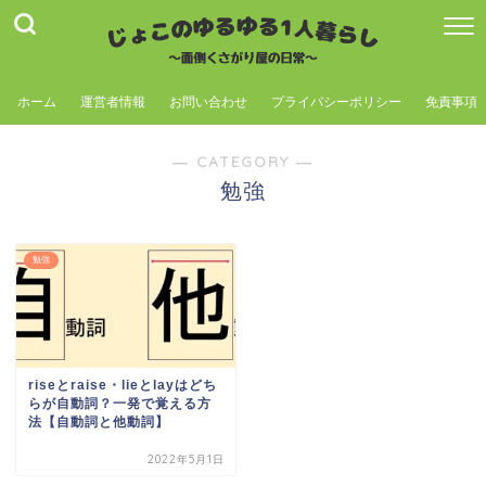
ホーム
運営者情報
お問い合わせ
プライバシーポリシー
免責事項
― CATEGORY ―
勉強
勉強
riseとraise・lieとlayはどち
らが自動詞？一発で覚える方
法【自動詞と他動詞】
2022年5月1日