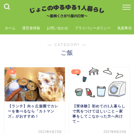
ホーム
運営者情報
お問い合わせ
プライバシーポリシー
免責事項
― CATEGORY ―
ご飯
ご飯
ご飯
【ランチ】向ヶ丘遊園でカレ
【実体験】初めての1人暮らし
ーを食べるなら「カトマン
で気をつけてほしいこと～家
ズ」がおすすめ！
事をしてこなかった方へ向け
て～
2022年4月23日
2021年8月24日