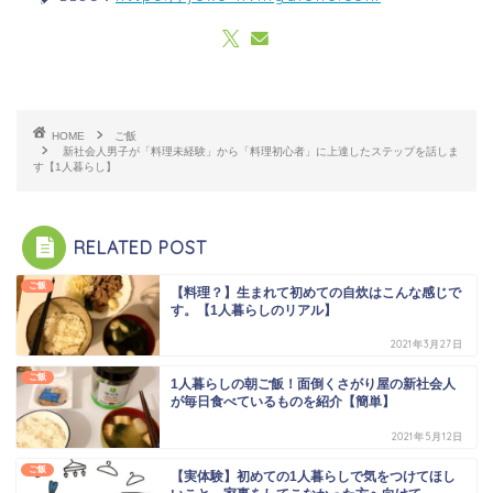
HOME
ご飯
新社会人男子が「料理未経験」から「料理初心者」に上達したステップを話しま
す【1人暮らし】
RELATED POST
ご飯
【料理？】生まれて初めての自炊はこんな感じで
す。【1人暮らしのリアル】
2021年3月27日
ご飯
1人暮らしの朝ご飯！面倒くさがり屋の新社会人
が毎日食べているものを紹介【簡単】
2021年5月12日
ご飯
【実体験】初めての1人暮らしで気をつけてほし