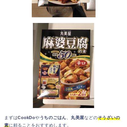
まずは
CookDo
や
うちのごはん
、
丸美屋
などの
そうざいの
素
に頼ることをおすすめします。